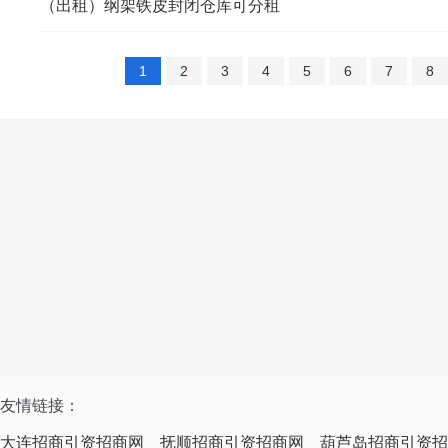
（出租）纲架铁皮封闭仓库可分租
1
2
3
4
5
6
7
8
友情链接：
大连招商引资招商网
抚顺招商引资招商网
葫芦岛招商引资招