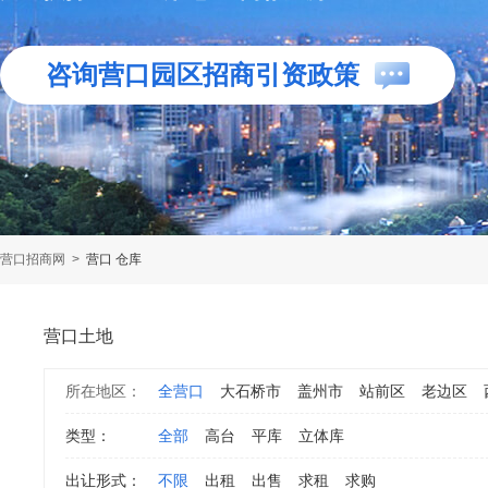
咨询营口园区招商引资政策
营口招商网
>
营口 仓库
营口土地
所在地区：
全营口
大石桥市
盖州市
站前区
老边区
类型：
全部
高台
平库
立体库
出让形式：
不限
出租
出售
求租
求购