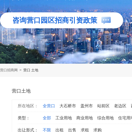
咨询营口园区招商引资政策
营口招商网
>
营口 土地
营口土地
所在地区：
全营口
大石桥市
盖州市
站前区
老边区
类型：
全部
工业用地
商业用地
综合用地
住宅用
出让形式：
不限
出租
出售
求租
求购